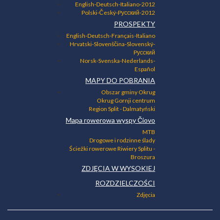
English-Deutsch-Italiano-2012
Polski-Český-Pусский-2012
PROSPEKTY
English-Deutsch-Français-Italiano
Hrvatski-Slovenščina-Slovenský-
Pусский
Norsk-Svenska-Nederlands-
Español
MAPY DO POBRANIA
Obszar gminy Okrug
Okrug Gornji centrum
Region Split - Dalmatyński
Mapa rowerowa wyspy Čiovo
MTB
Drogowe i rodzinne ślady
Ścieżki rowerowe Riwiery Splitu -
Broszura
ZDJĘCIA W WYSOKIEJ
ROZDZIELCZOŚCI
Zdjęcia