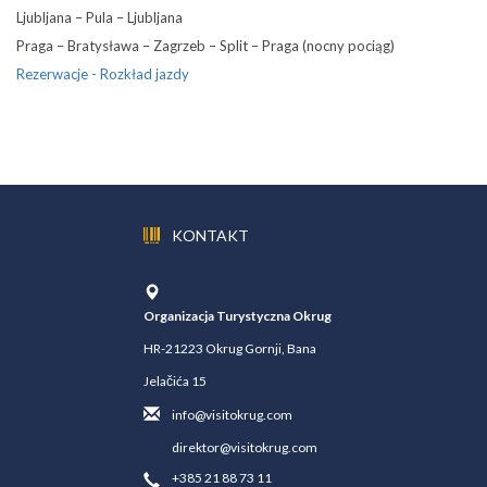
Ljubljana – Pula – Ljubljana
Praga – Bratysława – Zagrzeb – Split – Praga (nocny pociąg)
Rezerwacje - Rozkład jazdy
KONTAKT
Organizacja Turystyczna Okrug
HR-21223 Okrug Gornji, Bana
Jelačića 15
info@visitokrug.com
direktor@visitokrug.com
+385 21 88 73 11