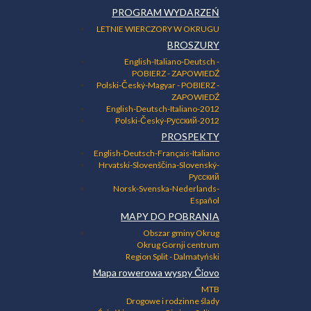
PROGRAM WYDARZEŃ
LETNIE WIERCZORY W OKRUGU
BROSZURY
English-Italiano-Deutsch
-
POBIERZ
- ZAPOWIEDŹ
Polski-Český-Magyar
- POBIERZ
-
ZAPOWIEDŹ
English-Deutsch-Italiano-2012
Polski-Český-Pусский-2012
PROSPEKTY
English-Deutsch-Français-Italiano
Hrvatski-Slovenščina-Slovenský-
Pусский
Norsk-Svenska-Nederlands-
Español
MAPY DO POBRANIA
Obszar gminy Okrug
Okrug Gornji centrum
Region Split - Dalmatyński
Mapa rowerowa wyspy Čiovo
MTB
Drogowe i rodzinne ślady