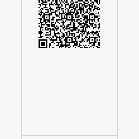
HR-
21223
Okrug
Gornji
Bana
Jelačića
15
gps
43.493430,
16.264148
phone
+385
21
88
73
11