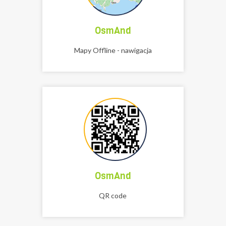
OsmAnd
Mapy Offline - nawigacja
OsmAnd
QR code